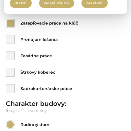
Vyberte službu:
ULOŽIŤ
PRIJAŤ VŠETKY
ZATVORIŤ
Môžete si vybrať viac
Zatepľovacie práce na kľúč
Prenájom lešenia
Fasádne práce
Štrkový koberec
Sadrokartonárske práce
Charakter budovy:
Iba jeden je voliteľný
Rodinný dom