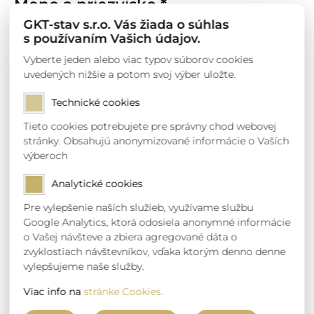
Meno a priezvisko *
GKT-stav s.r.o. Vás žiada o súhlas
s používaním Vašich údajov.
Vyberte jeden alebo viac typov súborov cookies
uvedených nižšie a potom svoj výber uložte.
Email *
Technické cookies
Tieto cookies potrebujete pre správny chod webovej
stránky. Obsahujú anonymizované informácie o Vaších
výberoch
Telefónne číslo *
Analytické cookies
Pre vylepšenie naších služieb, využívame službu
Google Analytics, ktorá odosiela anonymné informácie
o Vašej návšteve a zbiera agregované dáta o
Miesto stavby *
zvyklostiach návštevníkov, vďaka ktorým denno denne
vylepšujeme naše služby.
Viac info na
stránke Cookies.