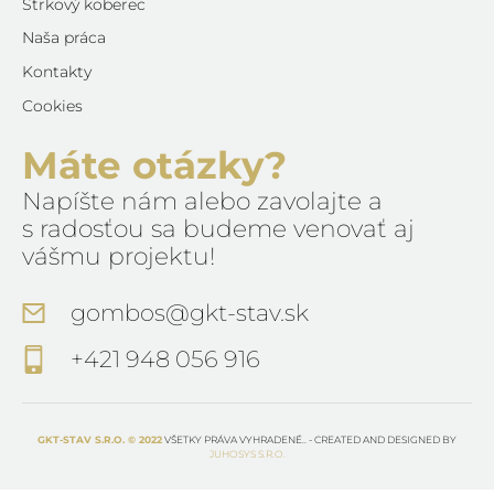
Štrkový koberec
Naša práca
Kontakty
Cookies
Máte otázky?
Napíšte nám alebo zavolajte a
s radosťou sa budeme venovať aj
vášmu projektu!
gombos@gkt-stav.sk
+421 948 056 916
GKT-STAV S.R.O. © 2022
VŠETKY PRÁVA VYHRADENÉ.. - CREATED AND DESIGNED BY
JUHOSYS S.R.O.