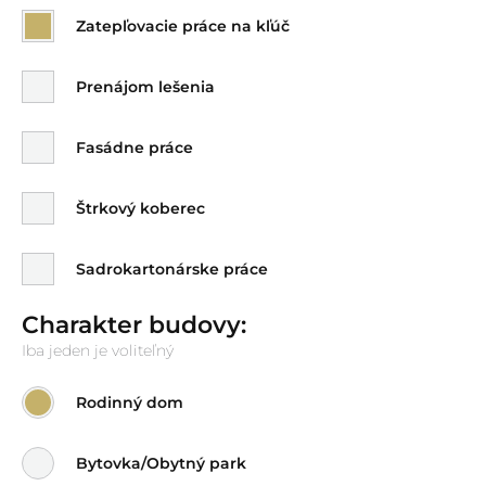
Zatepľovacie práce na kľúč
Prenájom lešenia
Fasádne práce
Štrkový koberec
Sadrokartonárske práce
Charakter budovy:
Iba jeden je voliteľný
Rodinný dom
Bytovka/Obytný park