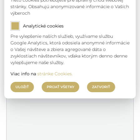
Tieto cookies potrebujete pre správny chod webovej
Iba jeden je voliteľný
stránky. Obsahujú anonymizované informácie o Vaších
výberoch
Rodinný dom
Analytické cookies
Pre vylepšenie naších služieb, využívame službu
Bytovka/Obytný park
Google Analytics, ktorá odosiela anonymné informácie
o Vašej návšteve a zbiera agregované dáta o
Iné
zvyklostiach návštevníkov, vďaka ktorým denno denne
vylepšujeme naše služby.
Viac info na
stránke Cookies.
Správa *
ULOŽIŤ
PRIJAŤ VŠETKY
ZATVORIŤ