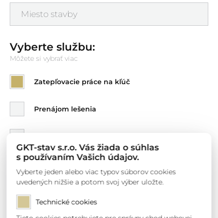
Vyberte službu:
Môžete si vybrať viac
Zatepľovacie práce na kľúč
Prenájom lešenia
Fasádne práce
GKT-stav s.r.o. Vás žiada o súhlas
s používaním Vašich údajov.
Štrkový koberec
Vyberte jeden alebo viac typov súborov cookies
uvedených nižšie a potom svoj výber uložte.
Sadrokartonárske práce
Technické cookies
Charakter budovy: