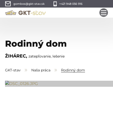
gombos@gkt-stav.sk
+421 948 056 916
Rodinný dom
ŽIHÁREC,
zatepľovanie, lešenie
GKT-stav
Naša práca
Rodinný dom