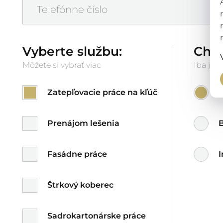
Vyberte službu:
Char
Môžete si vybrať viac
Iba jede
Zatepľovacie práce na kľúč
Prenájom lešenia
Fasádne práce
I
Štrkový koberec
Sadrokartonárske práce