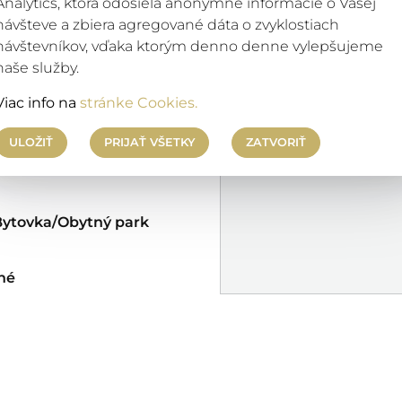
Analytics, ktorá odosiela anonymné informácie o Vašej
návšteve a zbiera agregované dáta o zvyklostiach
návštevníkov, vďaka ktorým denno denne vylepšujeme
naše služby.
akter budovy:
Správa *
Viac info na
stránke Cookies.
n je voliteľný
ULOŽIŤ
PRIJAŤ VŠETKY
ZATVORIŤ
Rodinný dom
Bytovka/Obytný park
né