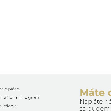
Máte 
acie práce
é práce minibagrom
Napíšte ná
 lešenia
sa budeme