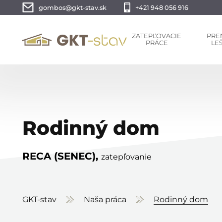
gombos@gkt-stav.sk
+421 948 056 916
ZATEPĽOVACIE
PRE
PRÁCE
LE
Rodinný dom
RECA (SENEC),
zatepľovanie
GKT-stav
Naša práca
Rodinný dom